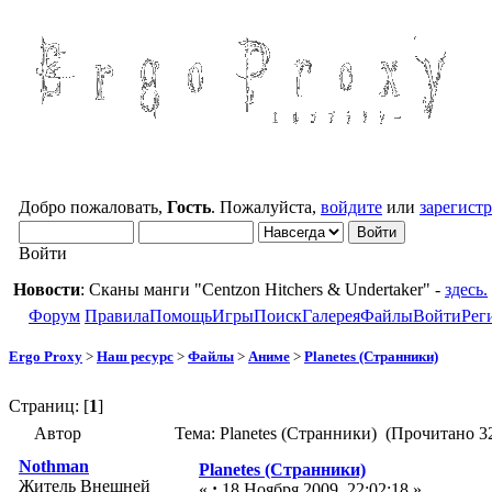
Добро пожаловать,
Гость
. Пожалуйста,
войдите
или
зарегист
Войти
Новости
: Сканы манги "Centzon Hitchers & Undertaker" -
здесь.
Форум
Правила
Помощь
Игры
Поиск
Галерея
Файлы
Войти
Рег
Ergo Proxy
>
Наш ресурс
>
Файлы
>
Аниме
>
Planetes (Странники)
Страниц: [
1
]
Автор
Тема: Planetes (Странники) (Прочитано 3
Nothman
Planetes (Странники)
Житель Внешней
«
:
18 Ноября 2009, 22:02:18 »