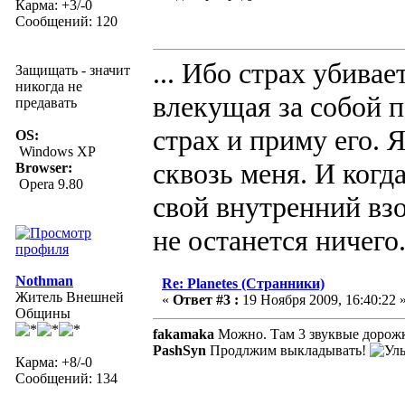
Карма: +3/-0
Сообщений: 120
... Ибо страх убивае
Защищать - значит
никогда не
влекущая за собой п
предавать
страх и приму его. 
OS:
Windows XP
сквозь меня. И когд
Browser:
Opera 9.80
свой внутренний взор
не останется ничего
Nothman
Re: Planetes (Странники)
Житель Внешней
«
Ответ #3 :
19 Ноября 2009, 16:40:22 
Общины
fakamaka
Можно. Там 3 звуквые дорожк
PashSyn
Продлжим выкладывать!
Карма: +8/-0
Сообщений: 134