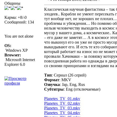
Общины
Классическая научная фантастика – так 
злодеев.. Корабли не умеют пересекать
Карма: +8/-0
тут вообще нет, не хороших не плохих… 
Сообщений: 134
проблемы и убеждения… Но помимо обычн
нельзя человечеству выходить в космо
мусор у вашего дома, а космические.. 
You are not alone
– его даже не заметят… А в космосе эт
что выкинул его он уже не просто мусо
OS:
выкидывают его. И есть те кто собираю
Windows XP
который работает на износ но не может 
Browser:
прозвали Хачимаки – за повязку котору
Microsoft Internet
повседневная работа но однажды в двер
Explorer 6.0
со своими принципами и взглядами на
Тип
: Сериал (26 серий)
Формат
: MKV
Озвучка
: Jap, Eng, Rus
Субтитры
: Eng (отключаемые)
Planetes_TV_01.mkv
Planetes_TV_02.mkv
Planetes_TV_03.mkv
Planetes_TV_04.mkv