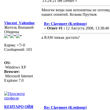
13:24:21 от Denzel
»
Многие вещи нам непонятны не потому, 
наших понятий. Козьма Прутков
Vincent_Valentine
Re: Claymore (Клеймор)
Житель Внешней
«
Ответ #1 :
12 Августа 2008, 13:38:40
Общины
а RAW никак достать?
Карма: +7/-0
Сообщений: 103
OS:
Windows XP
Browser:
Microsoft Internet
Explorer 7.0
КЕНТАРО ОЙЯ
Re: Claymore (Клеймор)