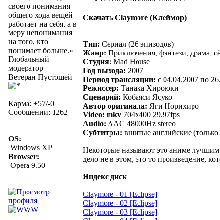
своего понимания
общего хода вещей
Скачать Claymore (Клеймор)
работает на себя, а в
меру непонимания
на того, кто
Тип:
Сериал (26 эпизодов)
понимает больше.»
Жанр:
Приключения, фэнтези, драма, с
Глобальный
Студия:
Mad House
модератор
Год выхода:
2007
Ветеран Пустошей
Период трансляции:
c 04.04.2007 по 26
Режиссер:
Танака Хироюки
Сценарий:
Кобаяси Ясуко
Карма: +57/-0
Автор оригинала:
Яги Норихиро
Сообщений: 1262
Video:
mkv
704x400 29.97fps
Audio:
AAC 48000Hz stereo
Субтитры:
вшитые английские (только в
OS:
Windows XP
Некоторые называют это аниме лучшим в 
Browser:
дело не в этом, это то произведение, ко
Opera 9.50
Яндекс диск
Claymore - 01 [Eclipse]
Claymore - 02 [Eclipse]
Claymore - 03 [Eclipse]