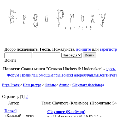
Добро пожаловать,
Гость
. Пожалуйста,
войдите
или
зарегист
Войти
Новости
: Сканы манги "Centzon Hitchers & Undertaker" -
здесь.
Форум
Правила
Помощь
Игры
Поиск
Галерея
Файлы
Войти
Рег
Ergo Proxy
>
Наш ресурс
>
Файлы
>
Аниме
>
Claymore (Клеймор)
Страниц: [
1
]
2
Автор
Тема: Claymore (Клеймор) (Прочитано 54
Denzel
Claymore (Клеймор)
«Каждый в меру
«
:
11 Августа 2008, 16:05:54 »