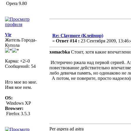
Opera 9.80
Vir
Re: Claymore (Клеймор)
Житель Города-
«
Ответ #14 :
23 Сентября 2009, 13:46:
Купола
xomacbka
Стоит, хотя какие впечатлени
Карма: +2/-0
Истерично ржала над первой серией. Ах
Сообщений: 54
повествование действительно впечатляет
либо девичья память, но одинаково не ле
А потом, не поверите, просто надоело(п
Иго мое во мне.
Имя мое нем.
OS:
Windows XP
Browser:
Firefox 3.5.3
Per aspera ad astra