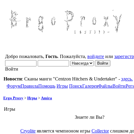
Добро пожаловать,
Гость
. Пожалуйста,
войдите
или
зарегист
Войти
Новости
: Сканы манги "Centzon Hitchers & Undertaker" -
здесь.
Форум
Правила
Помощь
Игры
Поиск
Галерея
Файлы
Войти
Рег
Ergo Proxy
>
Игры
>
Amira
Игры
Знаете ли Вы?
Cryolite
является чемпионом игры
Collector
слишком до