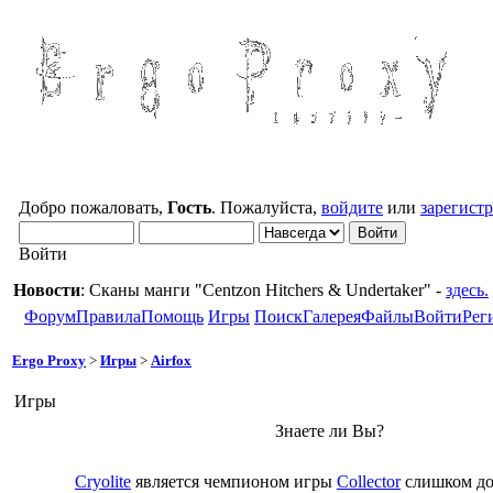
Добро пожаловать,
Гость
. Пожалуйста,
войдите
или
зарегист
Войти
Новости
: Сканы манги "Centzon Hitchers & Undertaker" -
здесь.
Форум
Правила
Помощь
Игры
Поиск
Галерея
Файлы
Войти
Рег
Ergo Proxy
>
Игры
>
Airfox
Игры
Знаете ли Вы?
Cryolite
является чемпионом игры
Collector
слишком до