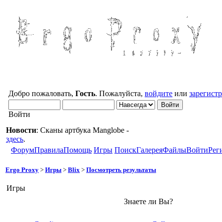
Добро пожаловать,
Гость
. Пожалуйста,
войдите
или
зарегист
Войти
Новости
: Сканы артбука Manglobe -
здесь
.
Форум
Правила
Помощь
Игры
Поиск
Галерея
Файлы
Войти
Рег
Ergo Proxy
>
Игры
>
Blix
>
Посмотреть результаты
Игры
Знаете ли Вы?